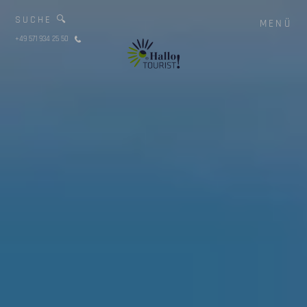
SUCHE 🔍
MENÜ
+49 571 934 25 50