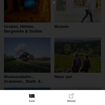
Gruben, Höhlen,
Museen
Bergwerke & Stollen
Museumsbahn-,
Natur pur
Draisinen-, Stadt- &
Schifffahrten
Karte
Website