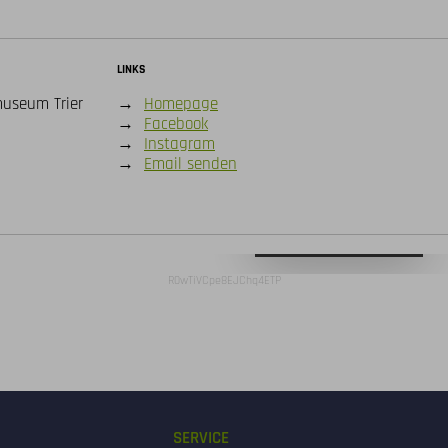
LINKS
useum Trier
→
Homepage
→
Facebook
→
Instagram
→
Email senden
Digitale Karte öffnen
R0wTiVCpe8EJChq4ETP
SERVICE