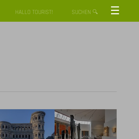
☰
HALLO TOURIST!
SUCHEN 🔍