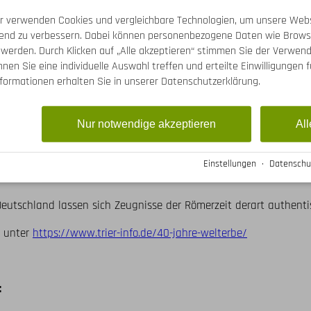
 UNESCO-Welterbe "Römische Denkmale, Dom St. Peter und Liebfr
r verwenden Cookies und vergleichbare Technologien, um unsere Webs
Porta Nigra, Kaiserthermen, Römerbrücke, Amphitheater, Barbara
ufend zu verbessern. Dabei können personenbezogene Daten wie Brows
Imperium Romanum und die bis heute reichende Kirchengeschichte
 werden. Durch Klicken auf „Alle akzeptieren“ stimmen Sie der Verwend
O-Welterbe erklärt. Dieses Jubiläumsjahr feiert die Stadt mit 
nnen Sie eine individuelle Auswahl treffen und erteilte Einwilligungen f
 werden dieses Jahr erneut mit Leben gefüllt. Sei es an den R
nformationen erhalten Sie in unserer Datenschutzerklärung.
it der Rückkehr der beliebten Open-Air-Konzerte im Amphitheater.
 Landesmuseum Trier widmet sich dieses Jahr den berühmten Bau
Nur notwendige akzeptieren
All
en im Jubilä­umsjahr acht aktuelle Info-Stationen in der Dauer
rmieren. Dabei steht vor allem die einzigartige Bau- und Erhaltu
rathermen, Igeler Säule, Römerbrücke und Basilika im Fokus. Erg
Einstellungen
·
Datenschu
ätseln im Museum rund um die Römerbauten ein.

eutschland lassen sich Zeugnisse der Römerzeit derart authentis
 unter 
https://www.trier-info.de/40-jahre-welterbe/
: