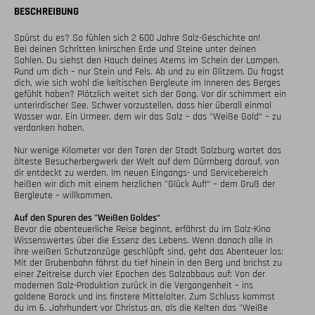
BESCHREIBUNG
Spürst du es? So fühlen sich 2 600 Jahre Salz-Geschichte an!

Bei deinen Schritten knirschen Erde und Steine unter deinen 
Sohlen. Du siehst den Hauch deines Atems im Schein der Lampen. 
Rund um dich – nur Stein und Fels. Ab und zu ein Glitzern. Du fragst 
dich, wie sich wohl die keltischen Bergleute im Inneren des Berges 
gefühlt haben? Plötzlich weitet sich der Gang. Vor dir schimmert ein 
unterirdischer See. Schwer vorzustellen, dass hier überall einmal 
Wasser war. Ein Urmeer, dem wir das Salz – das "Weiße Gold“ – zu 
verdanken haben.

Nur wenige Kilometer vor den Toren der Stadt Salzburg wartet das 
älteste Besucherbergwerk der Welt auf dem Dürrnberg darauf, von 
dir entdeckt zu werden. Im neuen Eingangs- und Servicebereich 
heißen wir dich mit einem herzlichen "Glück Auf!“ – dem Gruß der 
Bergleute – willkommen. 

Auf den Spuren des "Weißen Goldes“
Bevor die abenteuerliche Reise beginnt, erfährst du im Salz-Kino 
Wissenswertes über die Essenz des Lebens. Wenn danach alle in 
ihre weißen Schutzanzüge geschlüpft sind, geht das Abenteuer los: 
Mit der Grubenbahn fährst du tief hinein in den Berg und brichst zu 
einer Zeitreise durch vier Epochen des Salzabbaus auf: Von der 
modernen Salz-Produktion zurück in die Vergangenheit – ins 
goldene Barock und ins finstere Mittelalter. Zum Schluss kommst 
du im 6. Jahrhundert vor Christus an, als die Kelten das "Weiße 