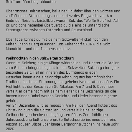
Gold“ am Dürrnberg abbauten. 

Über rasante Holzrutschen, bei einer Floßfahrt über den Salzsee und 
zu Fuß durch Stollen dringst du ins Herz des Bergwerks vor. Am 
Ende der Reise ist kristallklar, warum Salz das "Weiße Gold“ ist. Ach 
ja: Und ganz nebenbei überquerst du die einzige unterirdische 
Staatsgrenze zwischen Österreich und Deutschland. 

Ober Tage kannst du mit deinem Salzwelten-Ticket noch den 
Kelten.Erlebnis.Berg erkunden: Das Keltendorf SALINA, die Salz-
Manufaktur und den Themenspielplatz.

Weihnachten in den Salzwelten Salzburg
Wenn im Salzberg ruhige Klänge widerhallen und Lichter die Stollen 
zum Glitzern bringen, beginnt in den Salzwelten Salzburg eine ganz 
besondere Zeit. Tief im Inneren des Dürrnbergs erleben 
Besucher*innen eine einzigartige Mischung aus bergmännischer 
Tradition, festlicher Stimmung und geheimnisvoller Atmosphäre. Ein 
Highlight ist der Besuch von St. Nikolaus. Am 7. und 8. Dezember 
verteilt er gemeinsam mit seinem Helfer kleine Geschenke an alle 
braven Kinder. Dabei werden Gedichte und Lieder besonders gerne 
gehört. 

Am 24. Dezember wird es magisch! Am Heiligen Abend flattert das 
Christkind durch die Salzstollen und verteilt kleine, salzige 
Weihnachtsgeschenke an die jüngsten Gäste. Zum fröhlichen 
Jahresausklang lädt unsere große Rutschpartie ins neue Jahr ein. 
Rasant sausen Gäste über lange Bergmannsrutschen ins neue Jahr 
2026. 
