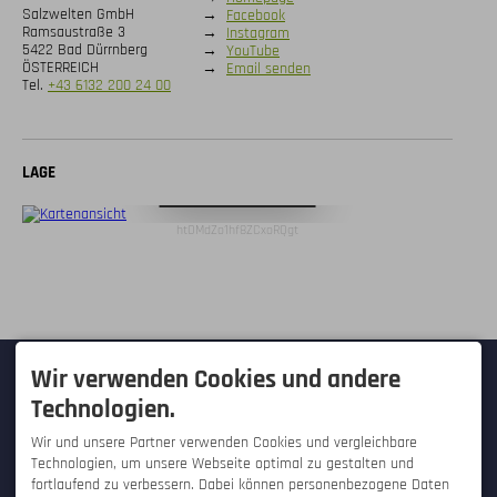
Salzwelten GmbH
→
Facebook
Ramsaustraße 3
→
Instagram
5422 Bad Dürrnberg
→
YouTube
ÖSTERREICH
→
Email senden
Tel.
+43 6132 200 24 00
LAGE
Digitale Karte öffnen
htOMdZo1hf8ZCxoRQgt
KONTAKT
Wir verwenden Cookies und andere
Technologien.
Hallo Tourist! - Westfalica-Verlag
GmbH
Wir und unsere Partner verwenden Cookies und vergleichbare
Hauptstraße 28
Technologien, um unsere Webseite optimal zu gestalten und
32457 Porta Westfalica /
Hausberge
fortlaufend zu verbessern. Dabei können personenbezogene Daten