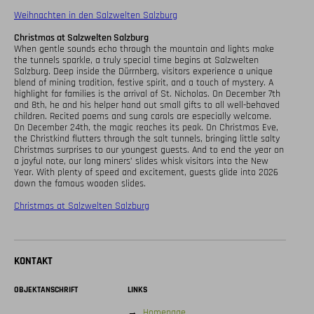
Weihnachten in den Salzwelten Salzburg
Christmas at Salzwelten Salzburg
When gentle sounds echo through the mountain and lights make 
the tunnels sparkle, a truly special time begins at Salzwelten 
Salzburg. Deep inside the Dürrnberg, visitors experience a unique 
blend of mining tradition, festive spirit, and a touch of mystery. A 
highlight for families is the arrival of St. Nicholas. On December 7th 
and 8th, he and his helper hand out small gifts to all well-behaved 
children. Recited poems and sung carols are especially welcome. 

On December 24th, the magic reaches its peak. On Christmas Eve, 
the Christkind flutters through the salt tunnels, bringing little salty 
Christmas surprises to our youngest guests. And to end the year on 
a joyful note, our long miners’ slides whisk visitors into the New 
Year. With plenty of speed and excitement, guests glide into 2026 
down the famous wooden slides. 

Christmas at Salzwelten Salzburg
KONTAKT
OBJEKTANSCHRIFT
LINKS
→
Homepage