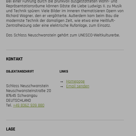
Bei einer Führung durch die prunkvoll ausgestatteten Wohn- und 
Repräsentationsräume können Gäste die Liebe Ludwigs II. zu Musik 
und Technik spüren: Viele Bilder im Inneren thematisieren Opern von 
Richard Wagner, den er vergötterte. Außerdem kam beim Bau die 
modernste Technik der damaligen Zeit, wie etwa eine Heißluft-
Zentralheizung oder eine elektrische Rufanlage, zum Einsatz.

Das Schloss Neuschwanstein gehört zum UNESCO-Weltkulturerbe.
KONTAKT
OBJEKTANSCHRIFT
LINKS
→
Homepage
Schloss Neuschwanstein
→
Email senden
Neuschwansteinstraße 20
87645 Schwangau
DEUTSCHLAND
Tel.
+49 8362 939 880
LAGE
Digitale Karte öffnen