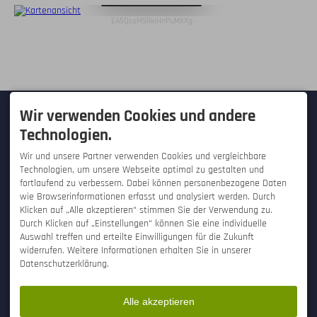
EA5QcoM9RkiHnPuMXXg
KONTAKT
Wir verwenden Cookies und andere
Technologien.
Hallo Tourist! - Westfalica-Verlag
GmbH
Wir und unsere Partner verwenden Cookies und vergleichbare
Hauptstraße 28
Technologien, um unsere Webseite optimal zu gestalten und
32457 Porta Westfalica /
Hausberge
fortlaufend zu verbessern. Dabei können personenbezogene Daten
DEUTSCHLAND
wie Browserinformationen erfasst und analysiert werden. Durch
Tel.
+49 571 934 25 50
Klicken auf „Alle akzeptieren“ stimmen Sie der Verwendung zu.
Fax +49 571 934 255 99
Durch Klicken auf „Einstellungen“ können Sie eine individuelle
info@hallo-tourist.de
SERVICE
SONSTIGES
Auswahl treffen und erteilte Einwilligungen für die Zukunft
widerrufen. Weitere Informationen erhalten Sie in unserer
Kontaktformular
Engagement
Datenschutzerklärung.
Bestellung für UrlauberInnen
Jobs bei Hallo Tourist!
Bestellung für
Ansprechpartner
TouristikerInnen
Bildnachweise
Newsletter abonnieren
Alle akzeptieren