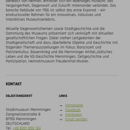
Benedict von Herman, entfaltet sich ein lebendiges Museum, das 
Vergangenheit, Gegenwart und Zukunft miteinander verbindet. Das 
barocke Gebäude von 1766 ist selbst das erste Exponat – ein 
eindrucksvoller Rahmen für ein innovatives, inklusives und 
interaktives Museumserlebnis.

Aktuelle Gegenwartsthemen sowie Stadtgeschichte und die 
Sammlung des Museums präsentiert sich verknüpft mit aktuellen 
gesellschaftlichen Fragen. Dabei stehen Leitgedanken der 
Stadtgesellschaft und dazu überlieferte Objekte und Geschichte mit 
folgenden Themenausstellungen im Fokus: Barockzeit und 
Patrizierkultur, Bauernkrieg und die Memminger Artikel,Jüdisches 
Leben und die NS-Geschichte Memmingen, Zeitgeschichte und 
Partizipation, Heimatmuseum Freudenthal/Alvater.
KONTAKT
OBJEKTANSCHRIFT
LINKS
→
Homepage
Stadtmuseum Memmingen
→
Facebook
Zangmeisterstraße 8
→
Instagram
87700 Memmingen
→
Email senden
DEUTSCHLAND
Tel.
+49 8331 850 134