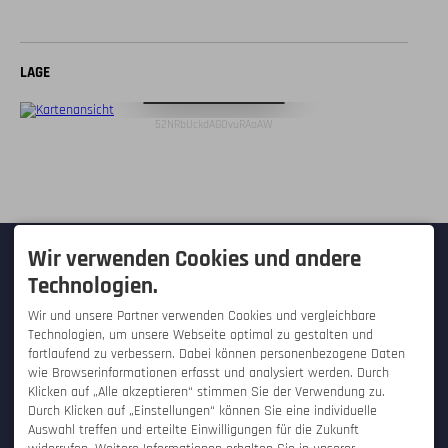
LAGE
Digitale Karte öffnen
52NRbUckdAGOvuRAoAW
KONTAKT
Wir verwenden Cookies und andere
Technologien.
Hallo Tourist! - Westfalica-Verlag
GmbH
Wir und unsere Partner verwenden Cookies und vergleichbare
Hauptstraße 28
Technologien, um unsere Webseite optimal zu gestalten und
32457 Porta Westfalica /
Hausberge
fortlaufend zu verbessern. Dabei können personenbezogene Daten
DEUTSCHLAND
wie Browserinformationen erfasst und analysiert werden. Durch
Tel.
+49 571 934 25 50
Klicken auf „Alle akzeptieren“ stimmen Sie der Verwendung zu.
Fax +49 571 934 255 99
Durch Klicken auf „Einstellungen“ können Sie eine individuelle
info@hallo-tourist.de
SERVICE
SONSTIGES
Auswahl treffen und erteilte Einwilligungen für die Zukunft