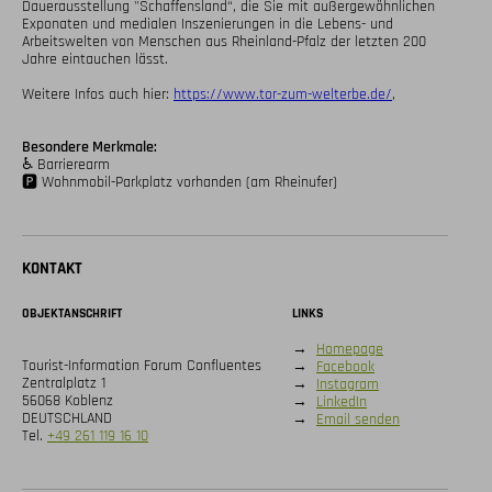
Dauerausstellung "Schaffensland“, die Sie mit außergewöhnlichen 
Exponaten und media­len Inszenierungen in die Lebens- und 
Arbeitswelten von Menschen aus Rheinland-Pfalz der letzten 200 
Jahre eintauchen lässt.

Weitere Infos auch hier: 
https://www.tor-zum-welterbe.de/
,

Besondere Merkmale:
♿️ Barrierearm

🅿️ Wohnmobil-Parkplatz vorhanden (am Rheinufer)
KONTAKT
OBJEKTANSCHRIFT
LINKS
→
Homepage
Tourist-Information Forum Confluentes
→
Facebook
Zentralplatz 1
→
Instagram
56068 Koblenz
→
LinkedIn
DEUTSCHLAND
→
Email senden
Tel.
+49 261 119 16 10