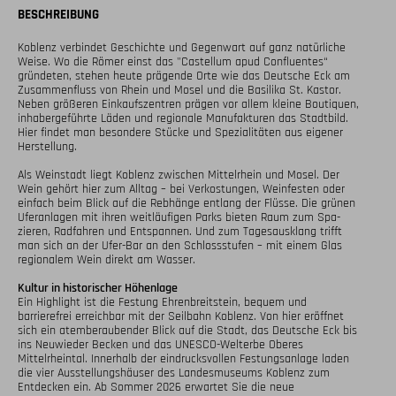
BESCHREIBUNG
Koblenz verbindet Geschichte und Gegenwart auf ganz natürliche 
Weise. Wo die Römer einst das "Castellum apud Confluentes“ 
gründeten, stehen heute prägende Orte wie das Deutsche Eck am 
Zusammenfluss von Rhein und Mosel und die Basilika St. Kastor. 
Neben größeren Einkaufszentren prägen vor allem kleine Boutiquen, 
inhabergeführte Läden und regionale Manufakturen das Stadtbild. 
Hier findet man besondere Stücke und Spezialitä­ten aus eigener 
Herstellung.

Als Weinstadt liegt Koblenz zwischen Mittelrhein und Mosel. Der 
Wein gehört hier zum Alltag – bei Verkostungen, Weinfesten oder 
einfach beim Blick auf die Rebhänge entlang der Flüsse. Die grünen 
Uferanlagen mit ihren weitläufigen Parks bieten Raum zum Spa­
zieren, Radfahren und Entspannen. Und zum Tagesausklang trifft 
man sich an der Ufer-Bar an den Schlossstufen – mit einem Glas 
regionalem Wein direkt am Wasser.

Kultur in historischer Höhenlage
Ein Highlight ist die Festung Ehrenbreitstein, bequem und 
barrierefrei erreichbar mit der Seilbahn Koblenz. Von hier eröffnet 
sich ein atemberaubender Blick auf die Stadt, das Deutsche Eck bis 
ins Neuwieder Becken und das UNESCO-Welterbe Oberes 
Mittelrheintal. Innerhalb der eindrucksvollen Festungsanlage laden 
die vier Ausstellungshäuser des Landesmuseums Koblenz zum 
Entdecken ein. Ab Sommer 2026 erwartet Sie die neue 