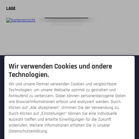
LAGE
Digitale Karte öffnen
c0TMsfNixLIEhtTxdSS
KONTAKT
Wir verwenden Cookies und andere
Technologien.
Hallo Tourist! - Westfalica-Verlag
GmbH
Wir und unsere Partner verwenden Cookies und vergleichbare
Hauptstraße 28
Technologien, um unsere Webseite optimal zu gestalten und
32457 Porta Westfalica /
Hausberge
fortlaufend zu verbessern. Dabei können personenbezogene Daten
DEUTSCHLAND
wie Browserinformationen erfasst und analysiert werden. Durch
Tel.
+49 571 934 25 50
Klicken auf „Alle akzeptieren“ stimmen Sie der Verwendung zu.
Fax +49 571 934 255 99
Durch Klicken auf „Einstellungen“ können Sie eine individuelle
info@hallo-tourist.de
SERVICE
SONSTIGES
Auswahl treffen und erteilte Einwilligungen für die Zukunft
widerrufen. Weitere Informationen erhalten Sie in unserer
Kontaktformular
Engagement
Datenschutzerklärung.
Bestellung für UrlauberInnen
Jobs bei Hallo Tourist!
Bestellung für
Ansprechpartner