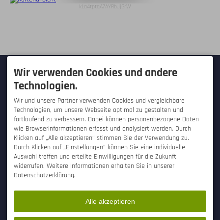
kLa4tptqA7AYRbJjGrW
KONTAKT
Wir verwenden Cookies und andere
Technologien.
Hallo Tourist! - Westfalica-Verlag
GmbH
Wir und unsere Partner verwenden Cookies und vergleichbare
Hauptstraße 28
Technologien, um unsere Webseite optimal zu gestalten und
32457 Porta Westfalica /
Hausberge
fortlaufend zu verbessern. Dabei können personenbezogene Daten
DEUTSCHLAND
wie Browserinformationen erfasst und analysiert werden. Durch
Tel.
+49 571 934 25 50
Klicken auf „Alle akzeptieren“ stimmen Sie der Verwendung zu.
Fax +49 571 934 255 99
Durch Klicken auf „Einstellungen“ können Sie eine individuelle
info@hallo-tourist.de
SERVICE
SONSTIGES
Auswahl treffen und erteilte Einwilligungen für die Zukunft
widerrufen. Weitere Informationen erhalten Sie in unserer
Kontaktformular
Engagement
Datenschutzerklärung.
Bestellung für UrlauberInnen
Jobs bei Hallo Tourist!
Bestellung für
Ansprechpartner
TouristikerInnen
Bildnachweise
Newsletter abonnieren
Alle akzeptieren