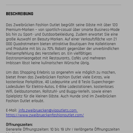
BESCHREIBUNG
Das Zweibrücken Fashion Outlet begrüßt seine Gäste mit über 120 
Premium-Marken – von sportlich-casual über smarte Business-Mode 
bis hin zu Sport- und Outdoorbekleidung. Zudem erwartet Sie eine 
große Auswahl an Beauty-Marken. Auf einer Verkaufsfläche von 21 
000 Quadratmetern bieten attraktive Boutiquen ihre Kollektionen 
und Produkte mit bis zu 70% Rabatt gegenüber der unverbindlichen 
Preisempfehlung des Herstellers an. Ein vielfältiges 
Gastronomieangebot mit Restaurants, Cafés und mehreren 
Imbissen lässt keine kulinarischen Wünsche übrig.

Um das Shopping Erlebnis so angenehm wie möglich zu machen, 
bietet Ihnen das Zwei­brücken Fashion Outlet viele Extras, wie 
kostenlose Parkplätze, 40 Ladepunkte und 8 Tesla Supercharger-
Ladesäulen für Elektro-Autos, E-Bike Ladestationen, kostenloses 
Wifi, Geldautomaten, Rollstuhl- und Buggy-Verleih, sowie einen 
Spielplatz für die kleinen Gäste. Auch Hunde sind im Zweibrücken 
Fashion Outlet erlaubt.

E-Mail: 
 info.zweibruecken@viaoutlets.com 
https://www.zweibrueckenfashionoutlet.com/
Öffnungszeiten:
Generelle Öffnungszeiten: 10 bis 19 Uhr | Verlängerte Öffnungszeiten 