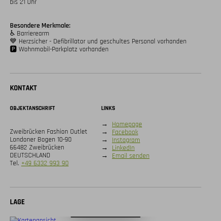
bis 21 Uhr

Besondere Merkmale:
♿️ Barrierearm

💙 Herzsicher - Defibrillator und geschultes Personal vorhanden

🅿️ Wohnmobil-Parkplatz vorhanden
KONTAKT
OBJEKTANSCHRIFT
LINKS
→
Homepage
Zweibrücken Fashion Outlet
→
Facebook
Londoner Bogen 10-90
→
Instagram
66482 Zweibrücken
→
LinkedIn
DEUTSCHLAND
→
Email senden
Tel.
+49 6332 993 90
LAGE
Digitale Karte öffnen