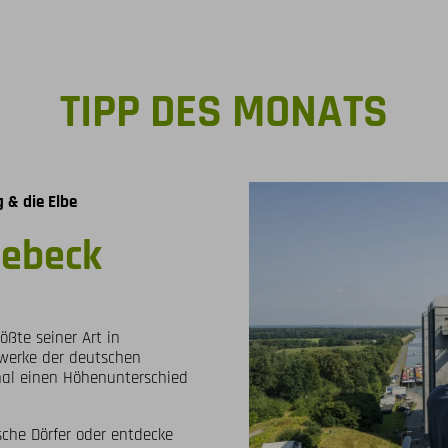
TIPP DES MONATS
 & die Elbe
ebeck
ßte seiner Art in
werke der deutschen
nal einen Höhenunterschied
sche Dörfer oder entdecke