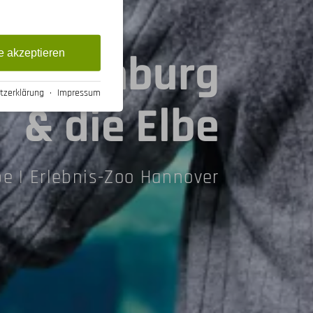
n, Hamburg
e akzeptieren
tzerklärung
·
Impressum
& die Elbe
e | Erlebnis-Zoo Hannover